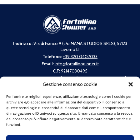
Indirizzo:
Via di Franco 9 (c/o MAMA STUDIOS SRLS), 57123
Livorno LI
Telefono:
+39 320 0407033
Email:
info@fortullinorunner.it
C.F:
92147030495
La nostra associazione aderisce alla campagna promossa da
Spirito Trail:
Gestione consenso cookie
Per fornire le migliori esperienze, utilizziamo tecnologie come i cookie per
archiviare e/o accedere alle informazioni del dispositivo. Il consenso a
queste tecnologie ci consentirà di elaborare dati come il comportamento
di navigazione o ID univoci su questo sito. Il mancato consenso o la revoca
"Io non getto i miei rifiuti"
del consenso può influire negativamente su determinate caratteristiche e
funzioni.
LINK RAPIDI