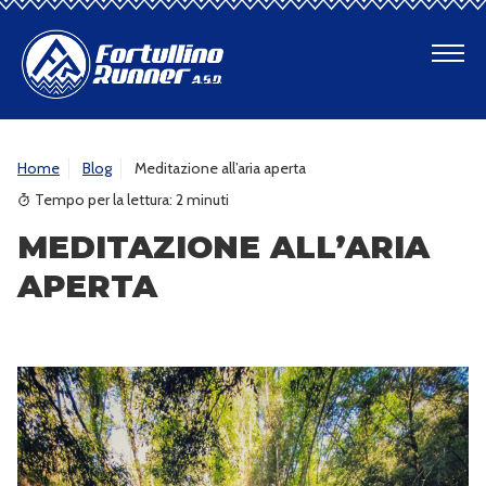
CHI SIAMO
Home
Blog
Meditazione all’aria aperta
SENTIERI
Tempo per la lettura:
2
minuti
MEDITAZIONE ALL’ARIA
PROGETTI
APERTA
BLOG
GALLERY
CONTATTI
REGISTRAZIONE