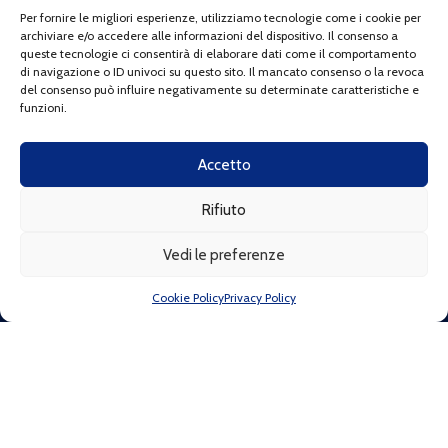
Per fornire le migliori esperienze, utilizziamo tecnologie come i cookie per
archiviare e/o accedere alle informazioni del dispositivo. Il consenso a
queste tecnologie ci consentirà di elaborare dati come il comportamento
di navigazione o ID univoci su questo sito. Il mancato consenso o la revoca
del consenso può influire negativamente su determinate caratteristiche e
funzioni.
Accetto
Indirizzo:
Via di Franco 9 (c/o MAMA STUDIOS SRLS), 57123
Rifiuto
Livorno LI
Telefono:
+39 320 0407033
Vedi le preferenze
Email:
info@fortullinorunner.it
C.F:
92147030495
Cookie Policy
Privacy Policy
La nostra associazione aderisce alla campagna promossa da
Spirito Trail:
"Io non getto i miei rifiuti"