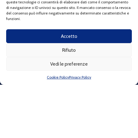
queste tecnologie ci consentirà di elaborare dati come il comportamento
Telefono:
+39 320 0407033
di navigazione o ID univoci su questo sito. Il mancato consenso o la revoca
Email:
info@fortullinorunner.it
del consenso può influire negativamente su determinate caratteristiche e
C.F:
92147030495
funzioni.
La nostra associazione aderisce alla campagna promossa da
Spirito Trail:
Accetto
Rifiuto
1
"Io non getto i miei rifiuti"
Vedi le preferenze
Se cerchi info sono qui
LINK RAPIDI
Cookie Policy
Privacy Policy
Chi siamo
Come associarti
Convenzioni
Gallery
Regole delle attività
Faq