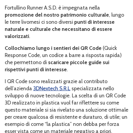
Fortullino Runner A.S.D. è impegnata nella
IL TESORO DI FORTULLINO RUNNER
promozione del nostro patrimonio culturale
, lungo
le terre livornesi ci sono diversi
punti di interesse
BLOG
naturale e culturale che necessitano di essere
valorizzati
.
GALLERY
Collochiamo lungo i sentieri dei QR Code
(Quick
Response Code, un codice a barre a risposta rapida)
CONTATTI
che permettono di
scaricare piccole guide sui
rispettivi punti di interesse
.
REGISTRAZIONE
I QR Code sono realizzati grazie al contributo
AREA TESSERATI
dell’azienda
3DNextech S.R.L
specializzata nello
sviluppo di nuove tecnologie. La scelta di un QR Code
3D realizzato in plastica vuol far riflettere su come
questo materiale si sia rivelato una soluzione ottimale
per creare qualcosa di resistente e duraturo, di utile; un
esempio di come “la plastica” non debba per forza
esser vista come un materiale negativo a priori,