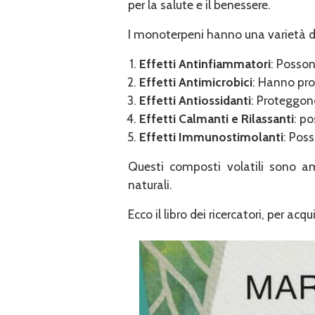
per la salute e il benessere.
I monoterpeni hanno una varietà di e
Effetti Antinfiammatori
: Posson
Effetti Antimicrobici
: Hanno pro
Effetti Antiossidanti
: Proteggono 
Effetti Calmanti e Rilassanti
: po
Effetti Immunostimolanti
: Pos
Questi composti volatili sono am
naturali.
Ecco il libro dei ricercatori, per acq