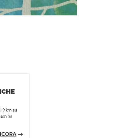
NCHE
i 9 km su
team ha
NCORA