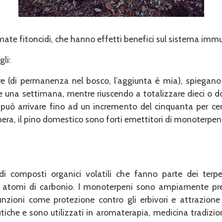
ate fitoncidi, che hanno effetti benefici sul sistema immu
gli:
e (di permanenza nel bosco, l’aggiunta è mia), spiegano i 
una settimana, mentre riuscendo a totalizzare dieci o d
i può arrivare fino ad un incremento del cinquanta per cent
ughera, il pino domestico sono forti emettitori di monoterpen
i composti organici volatili che fanno parte dei ter
ci atomi di carbonio. I monoterpeni sono ampiamente pres
nzioni come protezione contro gli erbivori e attrazione de
iche e sono utilizzati in aromaterapia, medicina tradizion