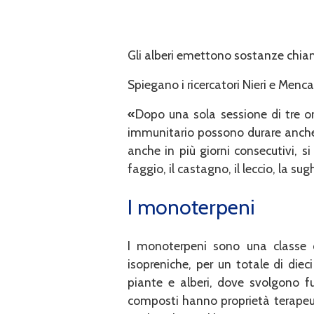
Gli alberi emettono sostanze chiam
Spiegano i ricercatori Nieri e Menca
«
Dopo una sola sessione di tre or
immunitario possono durare anche 
anche in più giorni consecutivi, s
faggio, il castagno, il leccio, la s
I monoterpeni
I monoterpeni sono una classe d
isopreniche, per un totale di die
piante e alberi, dove svolgono fu
composti hanno proprietà terapeut