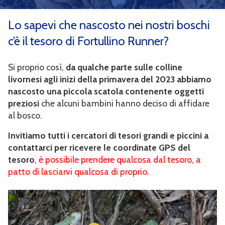
Lo sapevi che nascosto nei nostri boschi
IL TESORO DI FORTULLINO RUNNER
c’è il tesoro di Fortullino Runner?
BLOG
Si proprio così,
da qualche parte sulle colline
GALLERY
livornesi agli inizi della primavera del 2023 abbiamo
nascosto una piccola scatola contenente oggetti
CONTATTI
preziosi
che alcuni bambini hanno deciso di affidare
al bosco.
REGISTRAZIONE
Invitiamo tutti i cercatori di tesori grandi e piccini a
AREA TESSERATI
contattarci per ricevere le coordinate GPS del
tesoro
,
è possibile prendere qualcosa dal tesoro, a
patto di lasciarvi qualcosa di proprio.