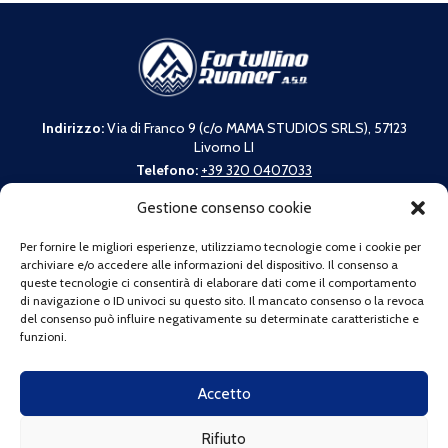
Indirizzo:
Via di Franco 9 (c/o MAMA STUDIOS SRLS), 57123
Livorno LI
Telefono:
+39 320 0407033
Email:
info@fortullinorunner.it
Gestione consenso cookie
C.F:
92147030495
La nostra associazione aderisce alla campagna promossa da
Per fornire le migliori esperienze, utilizziamo tecnologie come i cookie per
Spirito Trail:
archiviare e/o accedere alle informazioni del dispositivo. Il consenso a
queste tecnologie ci consentirà di elaborare dati come il comportamento
di navigazione o ID univoci su questo sito. Il mancato consenso o la revoca
del consenso può influire negativamente su determinate caratteristiche e
funzioni.
"Io non getto i miei rifiuti"
Accetto
LINK RAPIDI
Rifiuto
Chi siamo