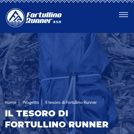
CHI SIAMO
SENTIERI
PROGETTI
PARTECIPAZIONI A COMPETIZIONI DI TRAIL
RUNNING
Home
Progetto
Il tesoro di Fortullino Runner
GUIDA LOCAL
IL TESORO DI
ESCURSIONI E CAMMINATE
FORTULLINO RUNNER
SUMMER TRAILRUN FEST