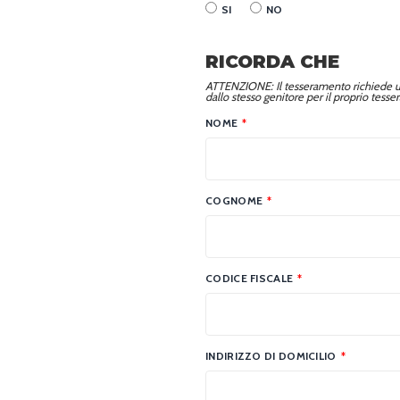
SI
NO
RICORDA CHE
ATTENZIONE: Il tesseramento richiede una
dallo stesso genitore per il proprio tess
NOME
*
COGNOME
*
CODICE FISCALE
*
INDIRIZZO DI DOMICILIO
*