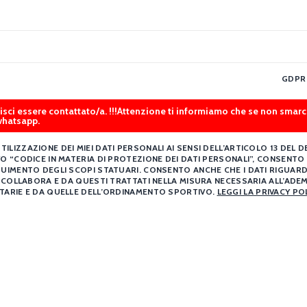
GDPR
erisci essere contattato/a. !!!Attenzione ti informiamo che se non s
whatsapp.
UTILIZZAZIONE DEI MIEI DATI PERSONALI AI SENSI DELL’ARTICOLO 13 DEL
VO “CODICE IN MATERIA DI PROTEZIONE DEI DATI PERSONALI”, CONSENT
UIMENTO DEGLI SCOPI STATUARI. CONSENTO ANCHE CHE I DATI RIGUARD
E COLLABORA E DA QUESTI TRATTATI NELLA MISURA NECESSARIA ALL’ADEM
TARIE E DA QUELLE DELL’ORDINAMENTO SPORTIVO.
LEGGI LA PRIVACY PO