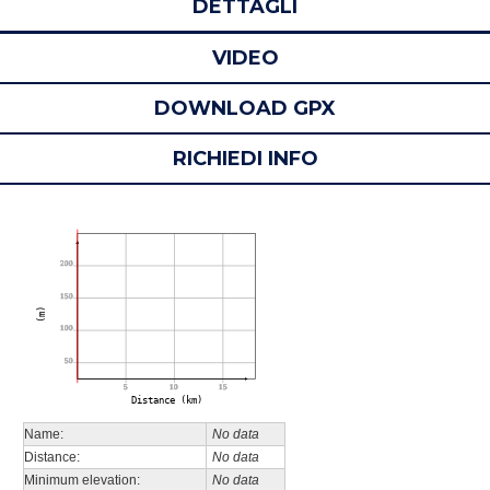
DETTAGLI
BLOG
VIDEO
GALLERY
DOWNLOAD GPX
CONTATTI
RICHIEDI INFO
REGISTRAZIONE
AREA TESSERATI
200
150
(m)
100
50
5
10
15
Distance (km)
Name:
No data
Distance:
No data
Minimum elevation:
No data