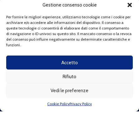
Indirizzo:
Via di Franco 9 (c/o MAMA STUDIOS SRLS), 57123
Gestione consenso cookie
Livorno LI
Telefono:
+39 320 0407033
Per fornire le migliori esperienze, utilizziamo tecnologie come i cookie per
Email:
info@fortullinorunner.it
archiviare e/o accedere alle informazioni del dispositivo. Il consenso a
C.F:
92147030495
queste tecnologie ci consentirà di elaborare dati come il comportamento
di navigazione o ID univoci su questo sito. Il mancato consenso o la revoca
La nostra associazione aderisce alla campagna promossa da
del consenso può influire negativamente su determinate caratteristiche e
Spirito Trail:
funzioni.
Accetto
"Io non getto i miei rifiuti"
Rifiuto
LINK RAPIDI
Vedi le preferenze
Chi siamo
Cookie Policy
Privacy Policy
Come associarti
Convenzioni
Gallery
Regole delle attività