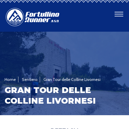
CHI SIAMO
SENTIERI
SEGUI LE TRACCE
Home
Sentiero
Gran Tour delle Colline Livornesi
DOVE E QUANDO
GRAN TOUR DELLE
PREPARAZIONE
COLLINE LIVORNESI
ALLENAMENTI
PROGETTI