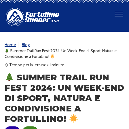
CHI SIAMO
Home
Blog
Summer Trail Run Fest 2024: Un Week-End di Sport, Natura e
SENTIERI
Condivisione a Fortullino!
Tempo per la lettura:
< 1
minuto
PROGETTI
SUMMER TRAIL RUN
BLOG
FEST 2024: UN WEEK-END
GALLERY
DI SPORT, NATURA E
CONDIVISIONE A
CONTATTI
FORTULLINO!
REGISTRAZIONE