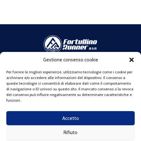
Gestione consenso cookie
Indirizzo:
Via di Franco 9 (c/o MAMA STUDIOS SRLS), 57123
Livorno LI
Per fornire le migliori esperienze, utilizziamo tecnologie come i cookie per
Telefono:
+39 320 0407033
archiviare e/o accedere alle informazioni del dispositivo. Il consenso a
queste tecnologie ci consentirà di elaborare dati come il comportamento
Email:
info@fortullinorunner.it
di navigazione o ID univoci su questo sito. Il mancato consenso o la revoca
C.F:
92147030495
del consenso può influire negativamente su determinate caratteristiche e
La nostra associazione aderisce alla campagna promossa da
funzioni.
Spirito Trail:
Accetto
Rifiuto
"Io non getto i miei rifiuti"