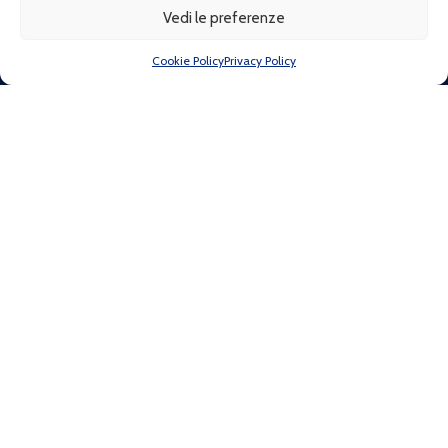
Vedi le preferenze
LINK RAPIDI
Cookie Policy
Privacy Policy
Chi siamo
Come associarti
Convenzioni
Gallery
Regole delle attività
Faq
Termini e condizioni
Sentieri
Preparazione
Dove e quando
Progetti
Contatti